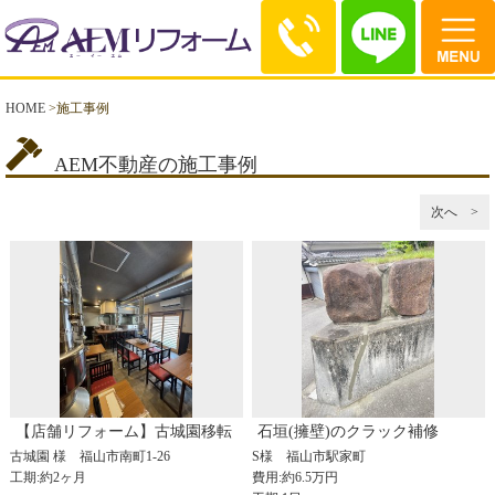
HOME
>
施工事例
AEM不動産の施工事例
次へ >
【店舗リフォーム】古城園移転
石垣(擁壁)のクラック補修
古城園 様
福山市南町1-26
S様
福山市駅家町
工期:約2ヶ月
費用:約6.5万円