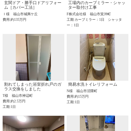
玄関ドア・勝手口ドアリフォー
工場内のカーブミラー・シャッ
ム［カバー工法］
ター取付け工事
Ｉ様
福山市城興ケ丘
F株式会社様
福山市箕沖町
費用:約135万円
工期:カーブミラー：1日 シャッタ
ー：1日
割れてしまった浴室折れ戸のガ
簡易水洗トイレリフォーム
ラス交換をしました
N様
福山市沼隈町
T様
福山市神辺町
費用:約15万円
費用:約2.5万円
工期:1日
工期:1日