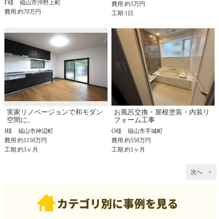
F様
福山市沖野上町
費用:約5万円
費用:約70万円
工期:1日
実家リノベージョンで和モダン
お風呂交換・屋根塗装・内装リ
空間に。
フォーム工事
I様
福山市神辺町
O様
福山市手城町
費用:約1150万円
費用:約550万円
工期:約3ヶ月
工期:約1ヶ月
次へ >