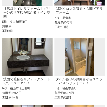
【店舗トイレリフォーム】グリ
LDKクロス張替え・玄関ドアリ
ーンの世界観が広がるトイレ空
フォーム
間
K様
尾道市
E様
福山市昭和町
費用:約95万円
費用:約
工期:5日間
工期:3日
洗面化粧台をリアテックシート
タイル張りのお風呂からユニッ
でリニューアル！
トバスへリフォーム！
N様
福山市津之郷町
U様
福山市西町
費用:約150万円
費用:約150万円
工期:約1ヶ月
工期:約2週間