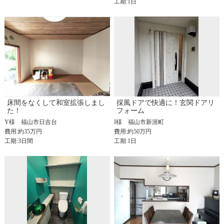
工期:1日
床間をなくして和室拡張しまし
採風ドアで快適に！玄関ドアリ
た！
フォーム
Y様
福山市日吉台
I様
福山市新涯町
費用:約35万円
費用:約50万円
工期:3日間
工期:1日