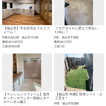
【福山市】中古住宅をフルリフ
フロアタイルに変えて明るい
ォーム！
LDKに！
M株式会社様
福山市川口町
K様
福山市千田町
費用:約1100万円
費用:約15万円
工期:約40日間
工期:1日
【マンションリフォーム】造作
【福山市 外構】防草シート・人
キッチンカウンター収納とホー
工芝を！
ローパネル施工
M様
福山市加茂町