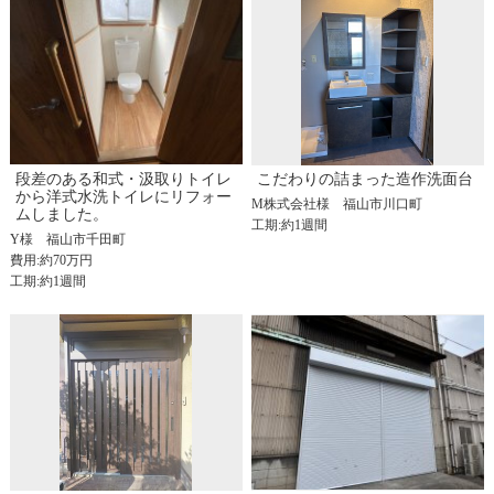
段差のある和式・汲取りトイレ
こだわりの詰まった造作洗面台
から洋式水洗トイレにリフォー
M株式会社様
福山市川口町
ムしました。
工期:約1週間
Y様
福山市千田町
費用:約70万円
工期:約1週間