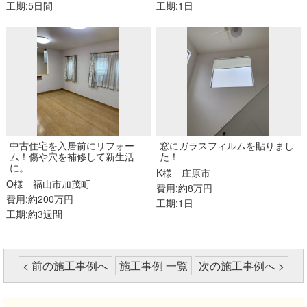
工期:5日間
工期:1日
中古住宅を入居前にリフォー
窓にガラスフィルムを貼りまし
ム！傷や穴を補修して新生活
た！
に。
K様
庄原市
O様
福山市加茂町
費用:約8万円
費用:約200万円
工期:1日
工期:約3週間
< 前の施工事例へ
施工事例 一覧
次の施工事例へ >