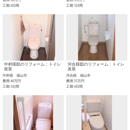
費用:50万円
費用:35万円
工期:4日間
工期:5日間
中村様邸のリフォーム：トイレ
河合様邸のリフォーム：トイレ
改装
改装
中村様
福山市
河合様
福山市
費用:40万円
費用:55万円
工期:3日間
工期:4日間