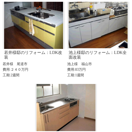
若井様邸のリフォーム：LDK改
池上様邸のリフォーム：LDK全
装
面改装
若井様
尾道市
池上様
福山市
費用:２４０万円
費用:83万円
工期:2週間
工期:1週間