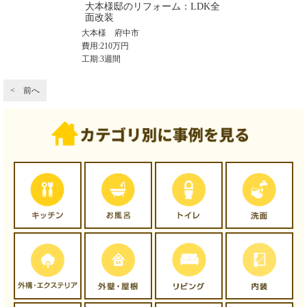
大本様邸のリフォーム：LDK全
面改装
大本様
府中市
費用:210万円
工期:3週間
< 前へ