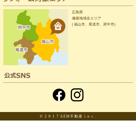
広島県
備後地域全エリア
( 福山市、尾道市、府中市)
© 2 0 1 7 AEM不動産 i n c .