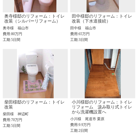
奥寺様邸のリフォーム：トイレ
田中様邸のリフォーム：トイレ
改装（シルバーリフォーム）
改装（下水道接続）
奥寺様
福山市
田中様
福山市
費用:80万円
費用:65万円
工期:5日間
工期:3日間
柴田様邸のリフォーム：トイレ
小川様邸のリフォーム：トイレ
改装
リフォーム 汲み取り式トイレ
から洗濯機設置へ
柴田様
神辺町
小川様
尾道市 栗原
費用:70万円
費用:9.9万円
工期:5日間
工期:2日間