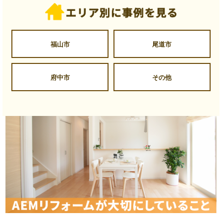
福山市
尾道市
府中市
その他