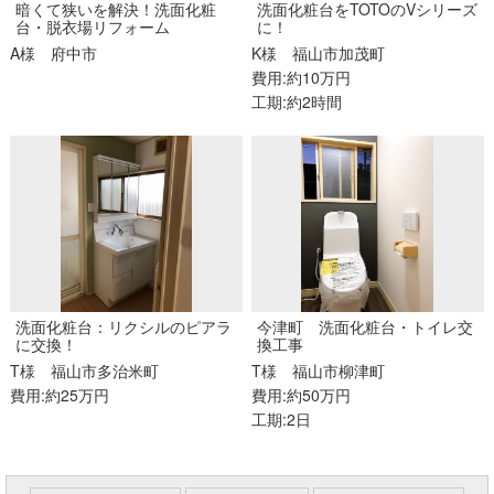
暗くて狭いを解決！洗面化粧
洗面化粧台をTOTOのVシリーズ
台・脱衣場リフォーム
に！
A様
府中市
K様
福山市加茂町
費用:約10万円
工期:約2時間
洗面化粧台：リクシルのピアラ
今津町 洗面化粧台・トイレ交
に交換！
換工事
T様
福山市多治米町
T様
福山市柳津町
費用:約25万円
費用:約50万円
工期:2日