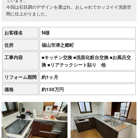
ています。
今回は石目調のデザインを選ばれ、おしゃれでカッコイイ洗面空
間に仕上がりました。
お客様名
N様
住所
福山市津之郷町
工事内容
■キッチン交換 ■洗面化粧台交換 ■お風呂交
換 ■リアテックシート貼り 他
リフォーム期間
約1ヶ月
価格
約150万円