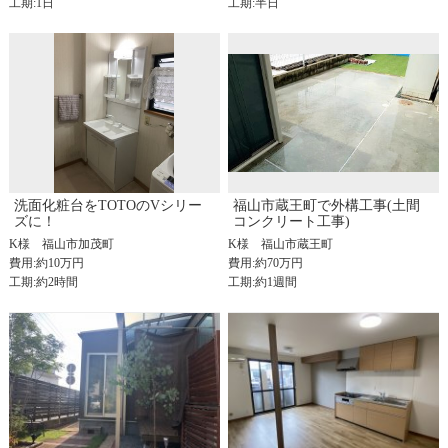
工期:1日
工期:半日
洗面化粧台をTOTOのVシリー
福山市蔵王町で外構工事(土間
ズに！
コンクリート工事)
K様
福山市加茂町
K様
福山市蔵王町
費用:約10万円
費用:約70万円
工期:約2時間
工期:約1週間