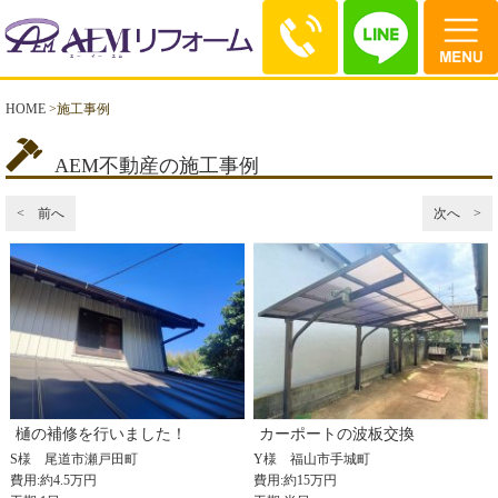
HOME
>
施工事例
AEM不動産の施工事例
< 前へ
次へ >
樋の補修を行いました！
カーポートの波板交換
S様
尾道市瀬戸田町
Y様
福山市手城町
費用:約4.5万円
費用:約15万円