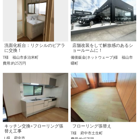
洗面化粧台：リクシルのピアラ
店舗改装をして解放感のあるシ
に交換！
ョールームに！
T様
福山市多治米町
備後鈑金(ネットウェーブ)様
福山市
費用:約25万円
曙町
キッチン交換+フローリング張
フローリング張替え
替え工事
T様
府中市土生町
Ｉ様
府中市