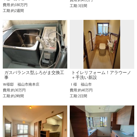
費用:約45万円
費用:約180万円
工期:3日間
工期:約2週間
ガスバランス型ふろがま交換工
トイレリフォーム！アラウーノ
事
＋手洗い新設
Ｗ様邸
福山市南本庄
Ｉ様
福山市
費用:約30万円
費用:約40万円
工期:約2時間
工期:2日間