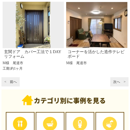
玄関ドア カバー工法で１DAY
コーナーを活かした造作テレビ
リフォーム
ボード
M様
尾道市
M様
尾道市
工期:約1ヶ月
< 前へ
次へ >