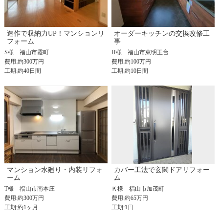
造作で収納力UP！マンションリ
オーダーキッチンの交換改修工
フォーム
事
S様
福山市霞町
H様
福山市東明王台
費用:約300万円
費用:約100万円
工期:約40日間
工期:約10日間
マンション水廻り・内装リフォ
カバー工法で玄関ドアリフォー
ーム
ム
T様
福山市南本庄
Ｋ様
福山市加茂町
費用:約300万円
費用:約65万円
工期:約1ヶ月
工期:1日