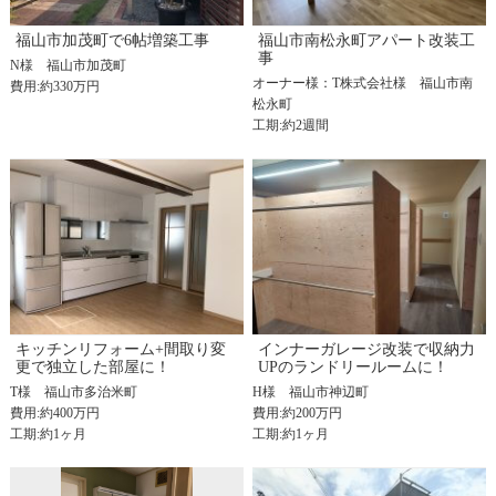
福山市加茂町で6帖増築工事
福山市南松永町アパート改装工
事
N様
福山市加茂町
オーナー様：T株式会社様
福山市南
費用:約330万円
松永町
工期:約2週間
キッチンリフォーム+間取り変
インナーガレージ改装で収納力
更で独立した部屋に！
UPのランドリールームに！
T様
福山市多治米町
H様
福山市神辺町
費用:約400万円
費用:約200万円
工期:約1ヶ月
工期:約1ヶ月