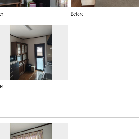
er
Before
er