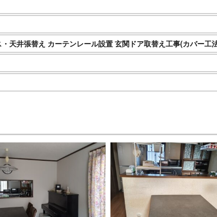
ス・天井張替え カーテンレール設置 玄関ドア取替え工事(カバー工法