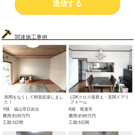
関連施工事例
床間をなくして和室拡張しまし
LDKクロス張替え・玄関ドアリ
た！
フォーム
Y様
福山市日吉台
K様
尾道市
費用:約35万円
費用:約95万円
工期:3日間
工期:5日間