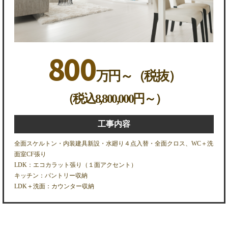
800
万円～（税抜）
（税込8,800,000円～）
工事内容
全面スケルトン・内装建具新設・水廻り４点入替・全面クロス、WC＋洗
面室CF張り
LDK：エコカラット張り（１面アクセント）
キッチン：パントリー収納
LDK＋洗面：カウンター収納