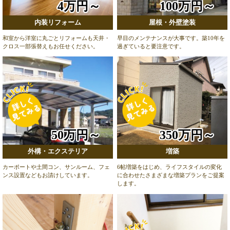
4万円～
100万円～
内装リフォーム
屋根・外壁塗装
和室から洋室に丸ごとリフォームも天井・
早目のメンテナンスが大事です。築10年を
クロス一部張替えもお任せください。
過ぎていると要注意です。
50万円～
350万円～
外構・エクステリア
増築
カーポートや土間コン、サンルーム、フェ
6帖増築をはじめ、ライフスタイルの変化
ンス設置などもお請けしています。
に合わせたさまざまな増築プランをご提案
します。