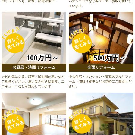
のリフォームも。節水、節電対策に。
パナソニックなど各メーカーお取り扱いし
ています。
100万円～
500万円～
お風呂・洗面リフォーム
全面リフォーム
カビが気になる、浴室・脱衣場が寒いなど
中古住宅・マンション・実家のフルリフォ
ご相談ください。追い焚き付き給湯器、エ
ーム・間取り変更などお気軽にご相談くだ
コキュートなども対応しています。
さい。