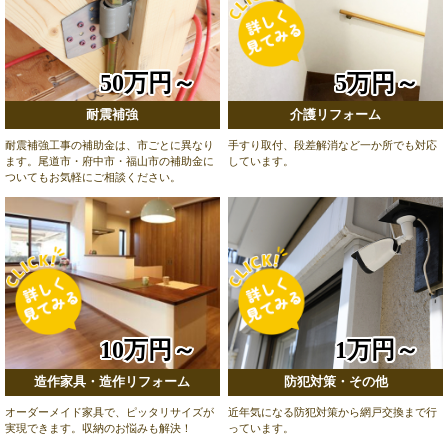
50万円～
5万円～
耐震補強
介護リフォーム
耐震補強工事の補助金は、市ごとに異なり
手すり取付、段差解消など一か所でも対応
ます。尾道市・府中市・福山市の補助金に
しています。
ついてもお気軽にご相談ください。
10万円～
1万円～
造作家具・造作リフォーム
防犯対策・その他
オーダーメイド家具で、ピッタリサイズが
近年気になる防犯対策から網戸交換まで行
実現できます。収納のお悩みも解決！
っています。