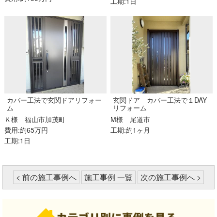
工期:1日
カバー工法で玄関ドアリフォー
玄関ドア カバー工法で１DAY
ム
リフォーム
Ｋ様
福山市加茂町
M様
尾道市
費用:約65万円
工期:約1ヶ月
工期:1日
< 前の施工事例へ
施工事例 一覧
次の施工事例へ >