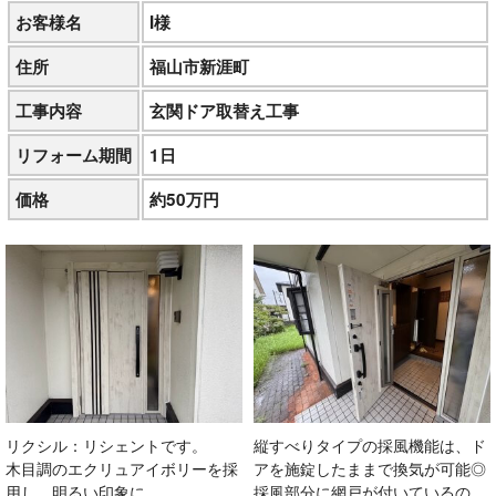
お客様名
I様
住所
福山市新涯町
工事内容
玄関ドア取替え工事
リフォーム期間
1日
価格
約50万円
リクシル：リシェントです。
縦すべりタイプの採風機能は、ド
木目調のエクリュアイボリーを採
アを施錠したままで換気が可能◎
用し、明るい印象に。
採風部分に網戸が付いているの