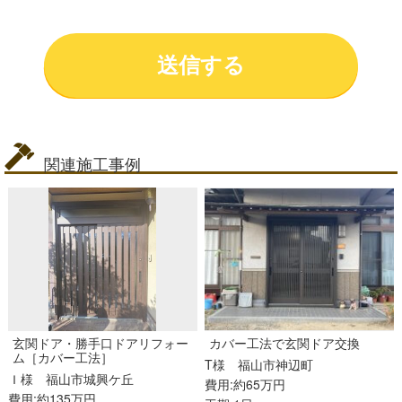
関連施工事例
玄関ドア・勝手口ドアリフォー
カバー工法で玄関ドア交換
ム［カバー工法］
T様
福山市神辺町
Ｉ様
福山市城興ケ丘
費用:約65万円
費用:約135万円