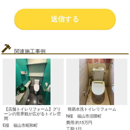
関連施工事例
【店舗トイレリフォーム】グリ
簡易水洗トイレリフォーム
ーンの世界観が広がるトイレ空
N様
福山市沼隈町
間
費用:約15万円
E様
福山市昭和町
工期:1日