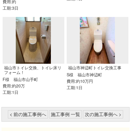
費用:約
工期:3日
福山市トイレ交換、トイレ床リ
福山市神辺町トイレ交換工事
フォーム！
S様
福山市神辺町
F様
福山市山手町
費用:約10万円
費用:約20万
工期:1日
工期:1日
< 前の施工事例へ
施工事例 一覧
次の施工事例へ >