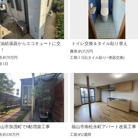
石油給湯器からエコキュートに交
トイレ交換＆タイル貼り替え
換！
費用:約35万円
用:約70万円
工期:1.5日(タイル貼り+便器交換)
:1日
福山市加茂町で6帖増築工事
福山市南松永町アパート改装工事
:約330万円
工期:約2週間