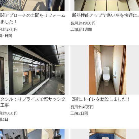
玄関アプローチの土間をリフォーム
断熱性能アップで寒い冬を快適に
しました！
費用:約190万円
用:約27万円
工期:約1週間
期:4日間
リクシル：リプライスで窓サッシ交
2階にトイレを新設しました！
換工事
費用:約40万円
用:約80万円
工期:2日間
:1日