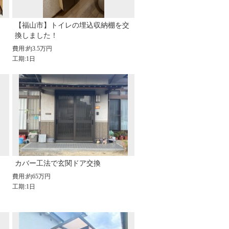
。
【福山市】トイレの埋込収納棚を交
換しました！
費用:約3.5万円
工期:1日
カバー工法で玄関ドア交換
費用:約65万円
工期:1日