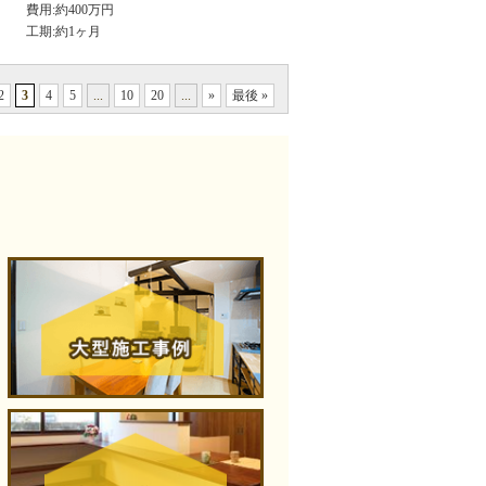
費用:約400万円
工期:約1ヶ月
2
3
4
5
...
10
20
...
»
最後 »