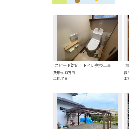
スピード対応！トイレ交換工事
費用:約13万円
費
工期:半日
工