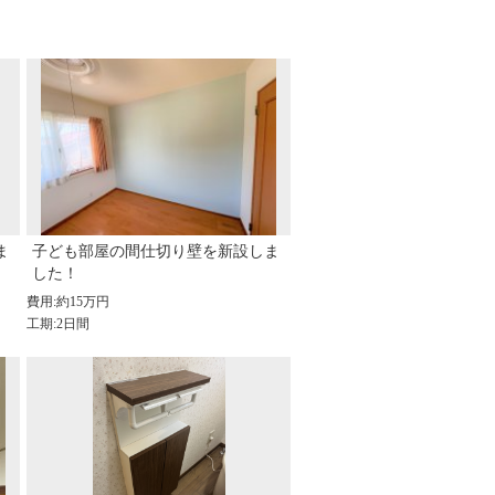
ま
子ども部屋の間仕切り壁を新設しま
した！
費用:約15万円
工期:2日間