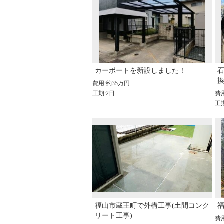
カーポートを新設しました！
費用:約35万円
工期:2日
費
工期
福山市蔵王町で外構工事(土間コンク
リート工事)
費用