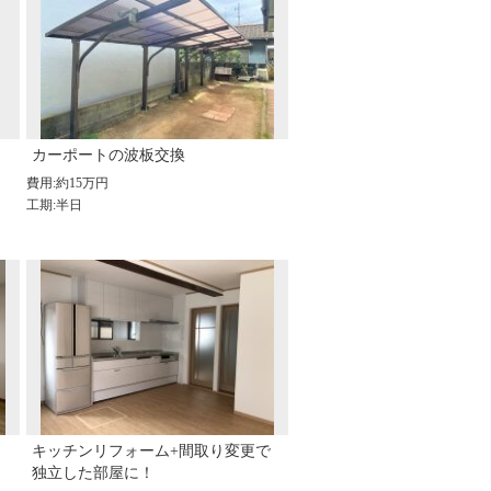
カーポートの波板交換
費用:約15万円
工期:半日
キッチンリフォーム+間取り変更で
独立した部屋に！