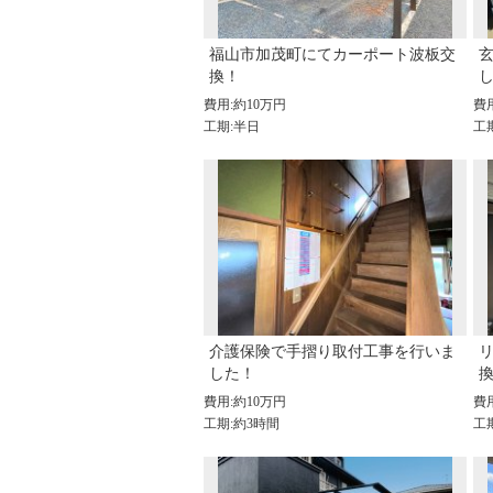
福山市加茂町にてカーポート波板交
換！
費用:約10万円
費
工期:半日
工
介護保険で手摺り取付工事を行いま
した！
費用:約10万円
費
工期:約3時間
工期