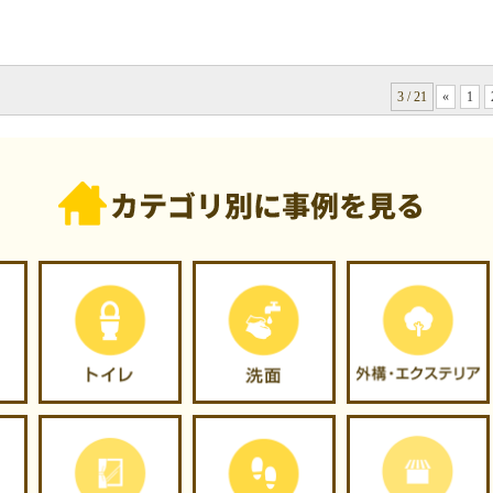
3 / 21
«
1