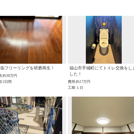
無垢フリーリングを研磨再生！
福山市手城町にてトイレ交換をし
した！
用:約30万円
期:2日間
費用:約17万円
工期:１日