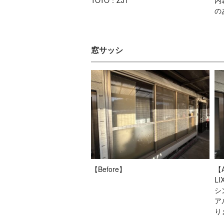
TOTO：ZJ1
内
の
窓サッシ
【Before】
【A
L
シ
ア
り