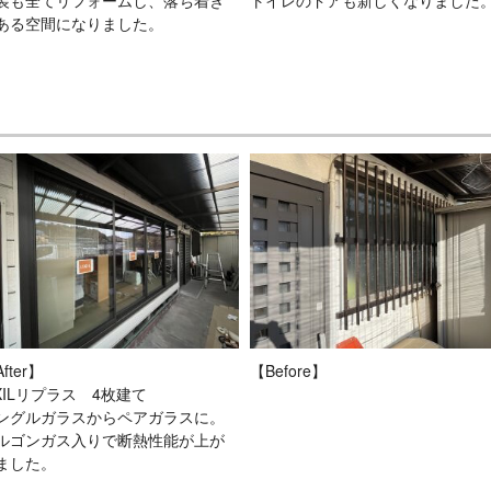
装も全てリフォームし、落ち着き
トイレのドアも新しくなりました
ある空間になりました。
fter】
【Before】
IXILリプラス 4枚建て
ングルガラスからペアガラスに。
ルゴンガス入りで断熱性能が上が
ました。