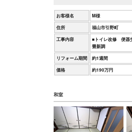
お客様名
M様
住所
福山市引野町
工事内容
■トイレ改修 便器
畳新調
リフォーム期間
約1週間
価格
約190万円
和室