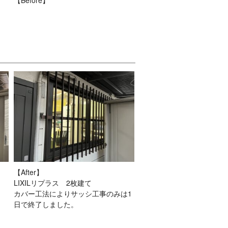
。
【Before】
【After】
LIXILリプラス 2枚建て
カバー工法によりサッシ工事のみは1
日で終了しました。