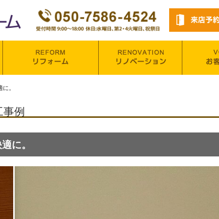
適に。
工事例
快適に。