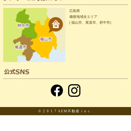
広島県
備後地域全エリア
( 福山市、尾道市、府中市)
© 2 0 1 7 AEM不動産 i n c .