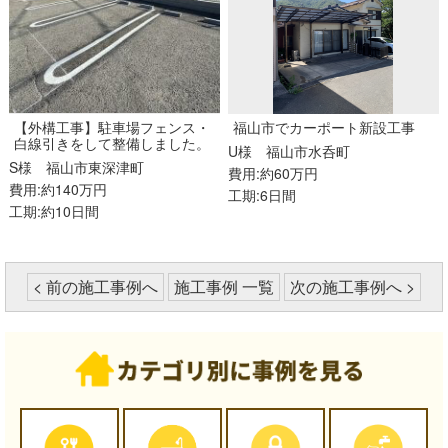
【外構工事】駐車場フェンス・
福山市でカーポート新設工事
白線引きをして整備しました。
U様
福山市水呑町
S様
福山市東深津町
費用:約60万円
費用:約140万円
工期:6日間
工期:約10日間
< 前の施工事例へ
施工事例 一覧
次の施工事例へ >