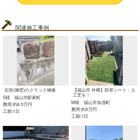
関連施工事例
石垣(擁壁)のクラック補修
【福山市 外構】防草シート・人
工芝を！
S様
福山市駅家町
M様
福山市加茂町
費用:約6.5万円
費用:約5万円
工期:1日
工期:1日