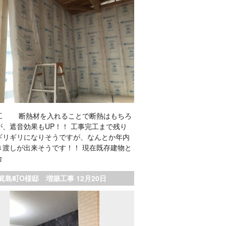
工 断熱材を入れることで断熱はもちろ
が、遮音効果もUP！！ 工事完工まで残り
ギリギリになりそうですが、なんとか年内
き渡しが出来そうです！！ 現在既存建物と
合
箕島町O様邸 増築工事 12月20日