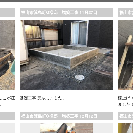
福山市箕島町O様邸 増築工事 11月27日
福山市
ここが狂
基礎工事 完成しました。
棟上げ
す。
ました
福山市箕島町O様邸 増築工事 12月12日
福山市