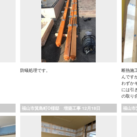
防蟻処理です。
断熱施
んです
わずか
には引
の取り
福山市箕島町O様邸 増築工事 12月18日
福山市