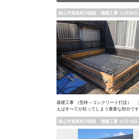
福山市箕島町O様邸 増築工事 11月26日
基礎工事 （型枠～コンクリート打設） 
えばすべてが狂ってしまう重要な部分で
福山市箕島町O様邸 増築工事 12月10日