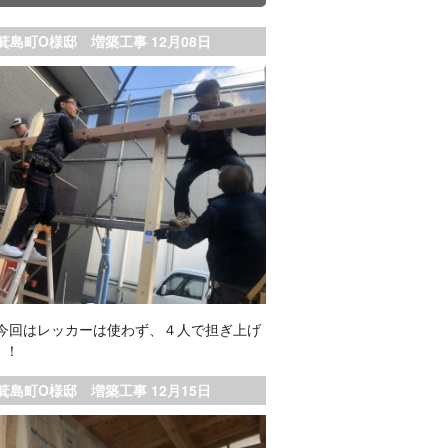
箕島町O様邸 増築工事 12月08日
 今回はレッカーは使わず、４人で担ぎ上げ
！！
箕島町O様邸 増築工事 12月15日