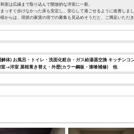
、和室は広縁まで取り込んで開放的な洋室に一新。
でまっすぐ歩けなかった床も安定し、安心して過ごせるように改善しま
ー様からは、現状の家賃の倍での募集も見込めそうだと、ご満足いただ
場解体) お風呂・トイレ・洗面化粧台・ガス給湯器交換 キッチンコ
和室→洋室 屋根葺き替え・外壁(カラー鋼板・漆喰補修) 他