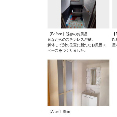
【Before】既存のお風呂
【
昔ながらのステンレス浴槽。
以
解体して別の位置に新たなお風呂ス
屋
ペースをつくりました。
【After】洗面