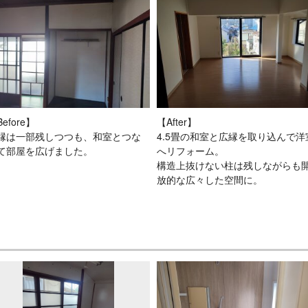
efore】
【After】
縁は一部残しつつも、和室とつな
4.5畳の和室と広縁を取り込んで洋
て部屋を広げました。
へリフォーム。
構造上抜けない柱は残しながらも
放的な広々した空間に。