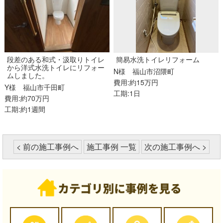
段差のある和式・汲取りトイレ
簡易水洗トイレリフォーム
から洋式水洗トイレにリフォー
N様
福山市沼隈町
ムしました。
費用:約15万円
Y様
福山市千田町
工期:1日
費用:約70万円
工期:約1週間
< 前の施工事例へ
施工事例 一覧
次の施工事例へ >