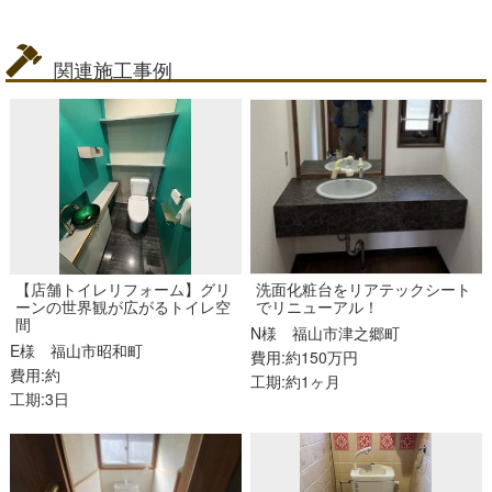
関連施工事例
【店舗トイレリフォーム】グリ
洗面化粧台をリアテックシート
ーンの世界観が広がるトイレ空
でリニューアル！
間
N様
福山市津之郷町
E様
福山市昭和町
費用:約150万円
費用:約
工期:約1ヶ月
工期:3日