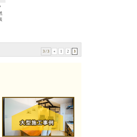
フ
然
装
3 / 3
«
1
2
3