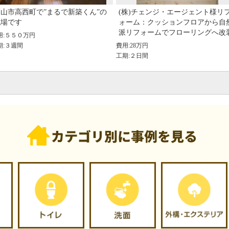
福山市高西町で”まるで新築くん”の
(株)チェンジ・エージェント様リ
現場です
ォーム：クッションフロアから自
派リフォームでフローリングへ改
用:５５０万円
期:３週間
費用:28万円
工期:２日間