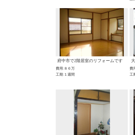
府中市で2階居室のリフォームです
費用:８６万
費
工期:１週間
工期