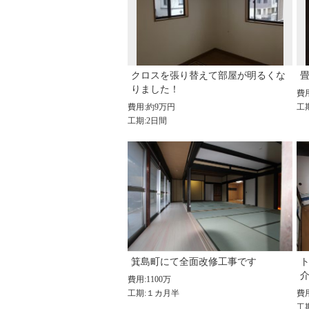
クロスを張り替えて部屋が明るくな
りました！
費
費用:約9万円
工
工期:2日間
箕島町にて全面改修工事です
費用:1100万
工期:１カ月半
費用
工