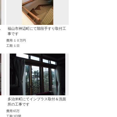
ム
福山市神辺町にて階段手すり取付工
事です
費用:１０万円
工期:１日
多治米町にてインプラス取付＆洗面
所の工事です
費用:65万
工期:3日間