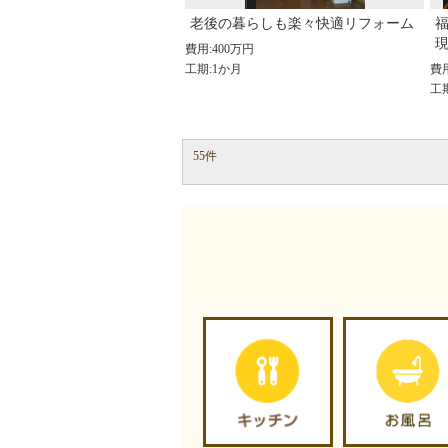
老後の暮らしも楽々快適リフォーム
費用:400万円
工期:1か月
費
工
55件