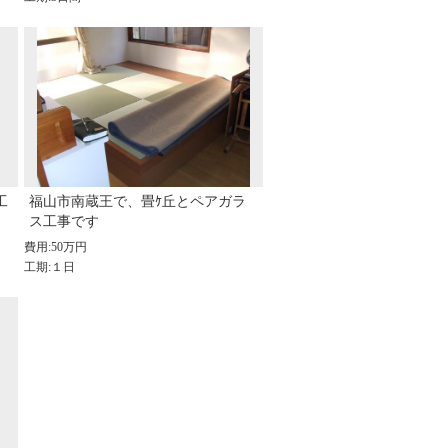
工
福山市南蔵王で、畳ｹ丘とペアガラ
ス工事です
費用:50万円
工期:１日