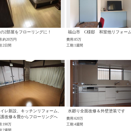
畳の2部屋をフローリングに！
福山市 C様邸 和室他リフォー
用:約20万円
費用:85万
期:2日間
工期:1週間
トイレ新設、キッチンリフォーム、
水廻り全面改修＆外壁塗装です
介護改修＆畳からフローリングへ
費用:620万
:190万
工期:4週間
期:2週間