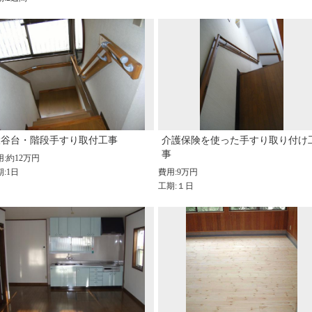
大谷台・階段手すり取付工事
介護保険を使った手すり取り付け
事
用:約12万円
:1日
費用:9万円
工期:１日