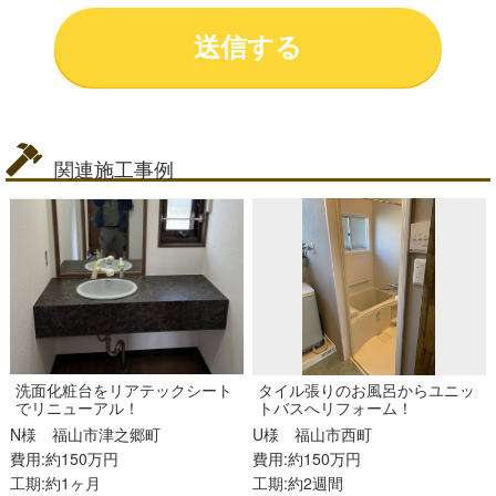
関連施工事例
洗面化粧台をリアテックシート
タイル張りのお風呂からユニッ
でリニューアル！
トバスへリフォーム！
N様
福山市津之郷町
U様
福山市西町
費用:約150万円
費用:約150万円
工期:約1ヶ月
工期:約2週間