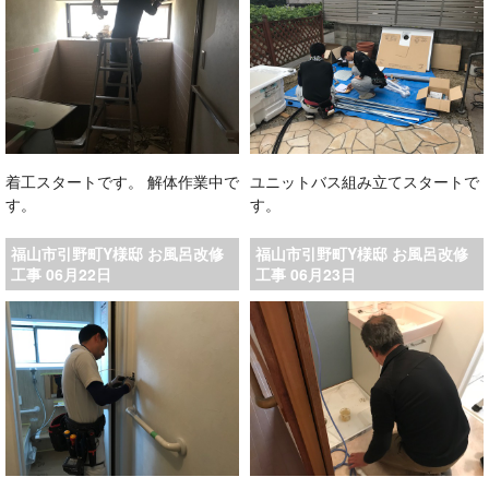
着工スタートです。 解体作業中で
ユニットバス組み立てスタートで
す。
す。
福山市引野町Y様邸 お風呂改修
福山市引野町Y様邸 お風呂改修
工事 06月22日
工事 06月23日