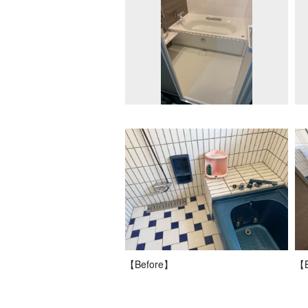
【Before】
【B