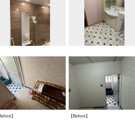
efore】
【Before】