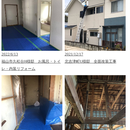
2022/6/13
2021/12/17
福山市久松台H様邸 お風呂・トイ
北吉津町U様邸 全面改装工事
レ・内装リフォーム