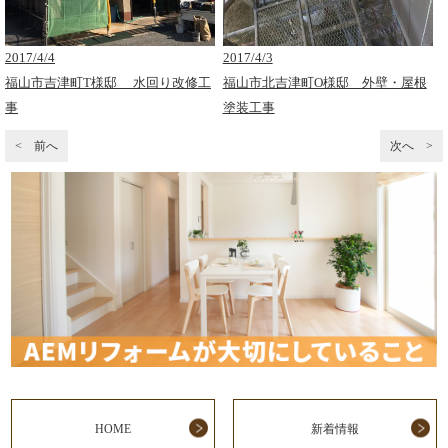
2017/4/4
2017/4/3
福山市吉津町T様邸 水回り改修工
福山市北吉津町O様邸 外壁・屋根
事
塗装工事
< 前へ
次へ >
HOME
新着情報