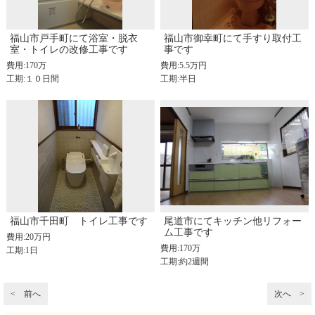
福山市戸手町にて浴室・脱衣
福山市御幸町にて手すり取付工
室・トイレの改修工事です
事です
費用:170万
費用:5.5万円
工期:１０日間
工期:半日
福山市千田町 トイレ工事です
尾道市にてキッチン他リフォー
ム工事です
費用:20万円
費用:170万
工期:1日
工期:約2週間
< 前へ
次へ >