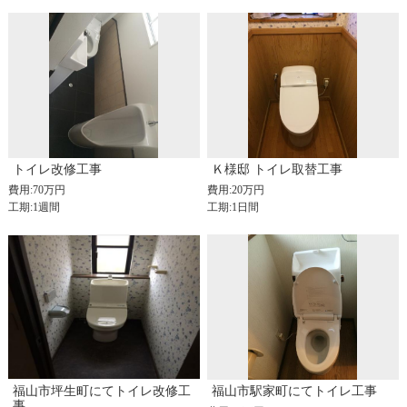
トイレ改修工事
Ｋ様邸 トイレ取替工事
費用:70万円
費用:20万円
工期:1週間
工期:1日間
福山市坪生町にてトイレ改修工
福山市駅家町にてトイレ工事
事