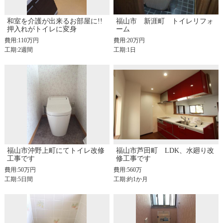
和室を介護が出来るお部屋に!!
福山市 新涯町 トイレリフォ
押入れがトイレに変身
ーム
費用:110万円
費用:20万円
工期:2週間
工期:1日
福山市沖野上町にてトイレ改修
福山市芦田町 LDK、水廻り改
工事です
修工事です
費用:50万円
費用:560万
工期:5日間
工期:約1か月