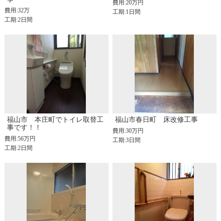
費用:20万円
費用:32万
工期:1日間
工期:2日間
福山市 本庄町でトイレ取替工
福山市春日町 床改修工事
事です！！
費用:30万円
費用:56万円
工期:3日間
工期:2日間