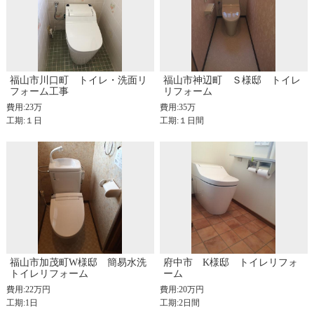
福山市川口町 トイレ・洗面リ
福山市神辺町 Ｓ様邸 トイレ
フォーム工事
リフォーム
費用:23万
費用:35万
工期:１日
工期:１日間
福山市加茂町W様邸 簡易水洗
府中市 K様邸 トイレリフォ
トイレリフォーム
ーム
費用:22万円
費用:20万円
工期:1日
工期:2日間