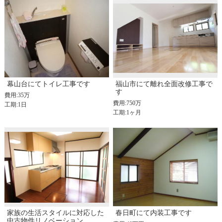
幕山台にてトイレ工事です
福山市にて離れ全面改修工事で
す
費用:35万
費用:750万
工期:1日
工期:1ヶ月
家族の生活スタイルに対応した
春日町にて内装工事です
中古物件リノベーション