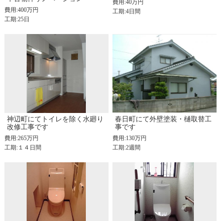
費用:40万円
費用:400万円
工期:4日間
工期:25日
神辺町にてトイレを除く水廻り
春日町にて外壁塗装・樋取替工
改修工事です
事です
費用:265万円
費用:130万円
工期:１４日間
工期:2週間