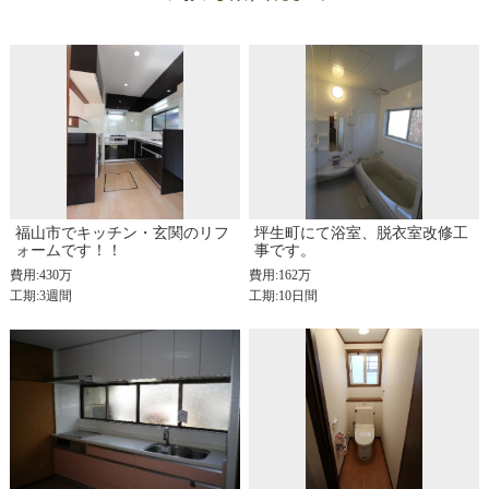
福山市でキッチン・玄関のリフ
坪生町にて浴室、脱衣室改修工
ォームです！！
事です。
費用:430万
費用:162万
工期:3週間
工期:10日間