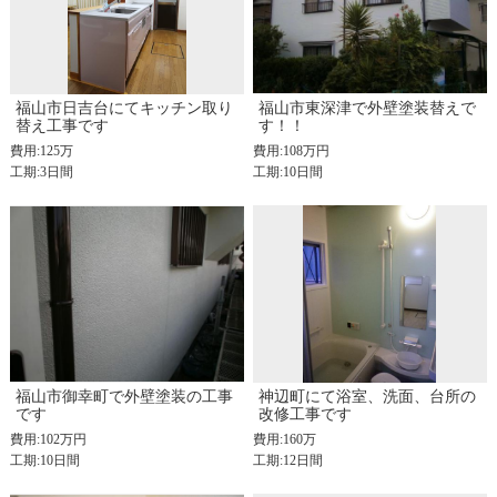
福山市日吉台にてキッチン取り
福山市東深津で外壁塗装替えで
替え工事です
す！！
費用:125万
費用:108万円
工期:3日間
工期:10日間
福山市御幸町で外壁塗装の工事
神辺町にて浴室、洗面、台所の
です
改修工事です
費用:102万円
費用:160万
工期:10日間
工期:12日間