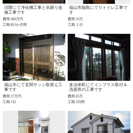
沼隈にて浄化槽工事と水廻り改
福山市能島にてリトイレ工事で
修工事です
す
費用:480万円
費用:16万
工期:約1か月間
工期:１日
福山市にて玄関サッシ取替え工
多治米町にてインプラス取付＆
事です
洗面所の工事です
費用:37万円
費用:65万
工期:1日
工期:3日間