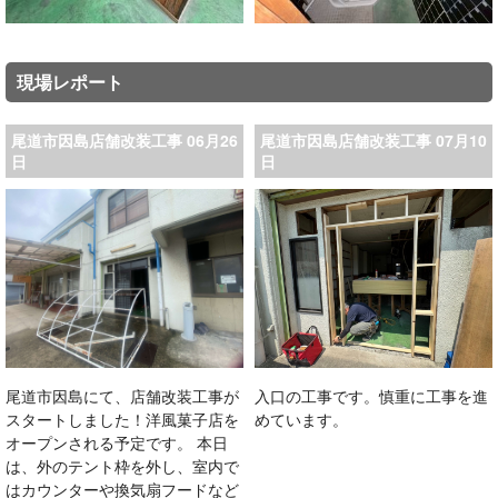
現場レポート
尾道市因島店舗改装工事 06月26
尾道市因島店舗改装工事 07月10
日
日
尾道市因島にて、店舗改装工事が
入口の工事です。慎重に工事を進
スタートしました！洋風菓子店を
めています。
オープンされる予定です。 本日
は、外のテント枠を外し、室内で
はカウンターや換気扇フードなど