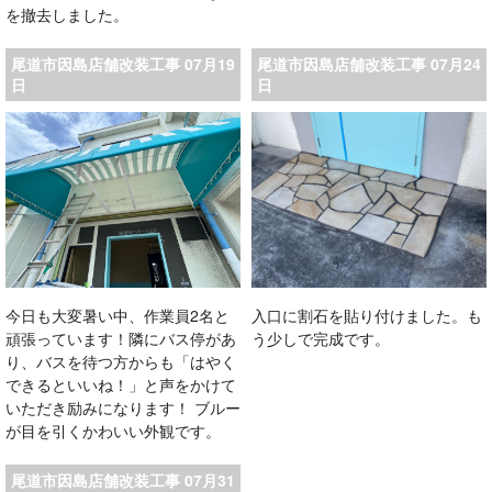
を撤去しました。
尾道市因島店舗改装工事 07月19
尾道市因島店舗改装工事 07月24
日
日
今日も大変暑い中、作業員2名と
入口に割石を貼り付けました。も
頑張っています！隣にバス停があ
う少しで完成です。
り、バスを待つ方からも「はやく
できるといいね！」と声をかけて
いただき励みになります！ ブルー
が目を引くかわいい外観です。
尾道市因島店舗改装工事 07月31