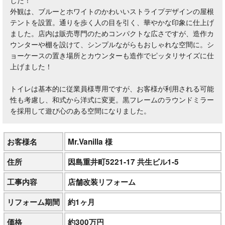
した！
外観は、ブルーとホワイトのかわいいストライプデザインの屋根
テントを設置。通りを歩く人の目を引く、華やかな印象に仕上げ
ました。店内は販売専門のためコンパクトな広さですが、造作カ
ウンターや棚を設けて、シンプルながらもおしゃれな空間に。シ
ョーケースの置き場所とカウンターも造作でピッタリサイズに仕
上げました！
トイレは基本的に従業員様専用ですが、お客様が利用される可能
性も考慮し、和式から洋式に変更。黒フレームのラウンドミラー
を採用して遊び心のある空間になりました。
お客様名
Mr.Vanilla 様
住所
因島重井町5221-17 共生ビル1-5
工事内容
店舗改装リフォーム
リフォーム期間
約1ヶ月
価格
約300万円