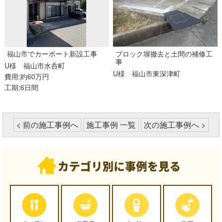
福山市でカーポート新設工事
ブロック塀撤去と土間の補修工
事
U様
福山市水呑町
U様
福山市東深津町
費用:約60万円
工期:6日間
< 前の施工事例へ
施工事例 一覧
次の施工事例へ >