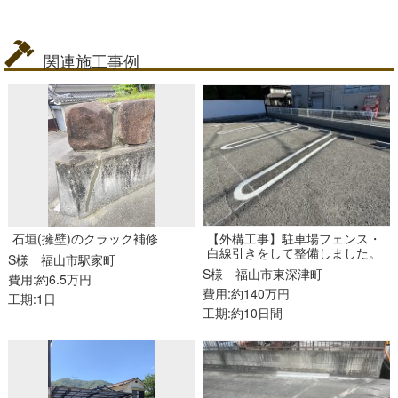
関連施工事例
石垣(擁壁)のクラック補修
【外構工事】駐車場フェンス・
白線引きをして整備しました。
S様
福山市駅家町
S様
福山市東深津町
費用:約6.5万円
費用:約140万円
工期:1日
工期:約10日間