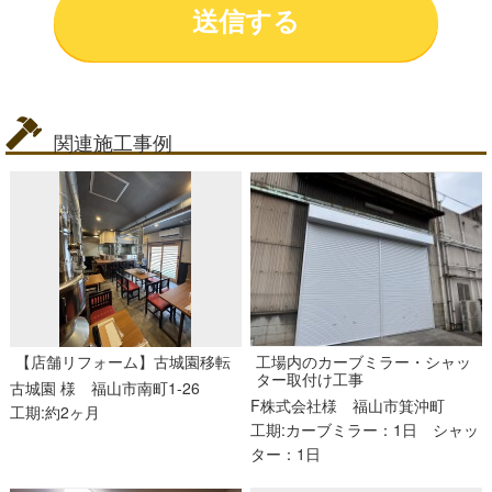
関連施工事例
【店舗リフォーム】古城園移転
工場内のカーブミラー・シャッ
ター取付け工事
古城園 様
福山市南町1-26
F株式会社様
福山市箕沖町
工期:約2ヶ月
工期:カーブミラー：1日 シャッ
ター：1日