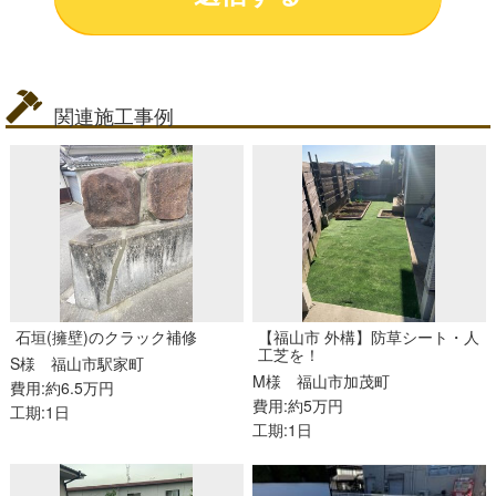
関連施工事例
石垣(擁壁)のクラック補修
【福山市 外構】防草シート・人
工芝を！
S様
福山市駅家町
M様
福山市加茂町
費用:約6.5万円
費用:約5万円
工期:1日
工期:1日