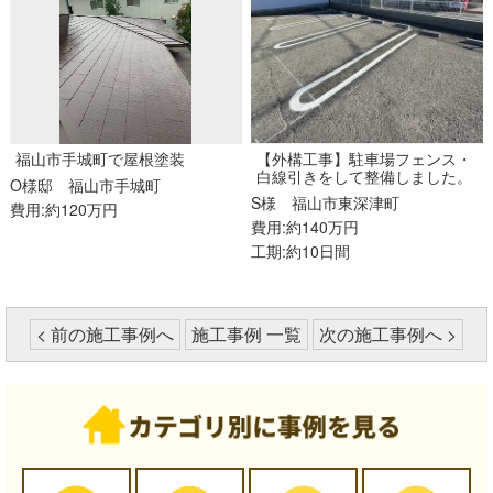
福山市手城町で屋根塗装
【外構工事】駐車場フェンス・
白線引きをして整備しました。
O様邸
福山市手城町
S様
福山市東深津町
費用:約120万円
費用:約140万円
工期:約10日間
< 前の施工事例へ
施工事例 一覧
次の施工事例へ >