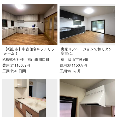
【福山市】中古住宅をフルリフ
実家リノベージョンで和モダン
ォーム！
空間に。
M株式会社様
福山市川口町
I様
福山市神辺町
費用:約1100万円
費用:約1150万円
工期:約40日間
工期:約3ヶ月