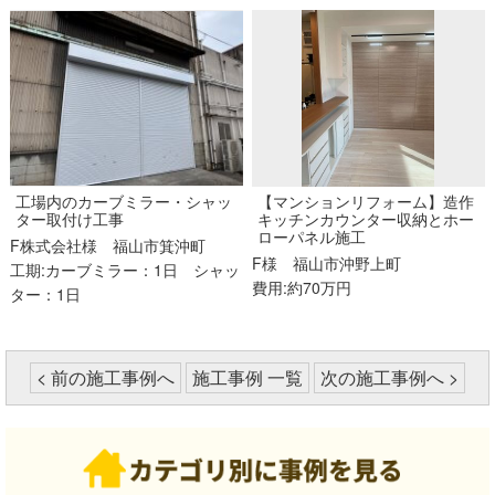
工場内のカーブミラー・シャッ
【マンションリフォーム】造作
ター取付け工事
キッチンカウンター収納とホー
ローパネル施工
F株式会社様
福山市箕沖町
F様
福山市沖野上町
工期:カーブミラー：1日 シャッ
費用:約70万円
ター：1日
< 前の施工事例へ
施工事例 一覧
次の施工事例へ >