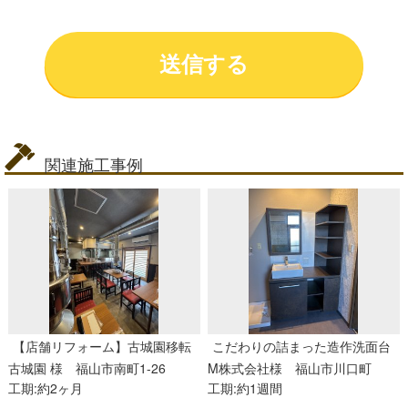
関連施工事例
【店舗リフォーム】古城園移転
こだわりの詰まった造作洗面台
古城園 様
福山市南町1-26
M株式会社様
福山市川口町
工期:約2ヶ月
工期:約1週間