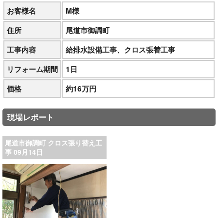
お客様名
M様
住所
尾道市御調町
工事内容
給排水設備工事、クロス張替工事
リフォーム期間
1日
価格
約16万円
現場レポート
尾道市御調町 クロス張り替え工
事 09月14日