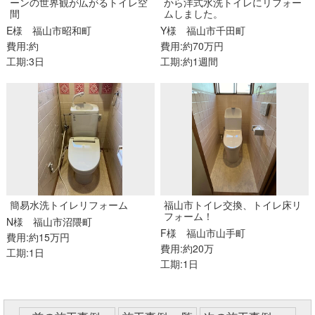
ーンの世界観が広がるトイレ空
から洋式水洗トイレにリフォー
間
ムしました。
E様
福山市昭和町
Y様
福山市千田町
費用:約
費用:約70万円
工期:3日
工期:約1週間
簡易水洗トイレリフォーム
福山市トイレ交換、トイレ床リ
フォーム！
N様
福山市沼隈町
F様
福山市山手町
費用:約15万円
費用:約20万
工期:1日
工期:1日