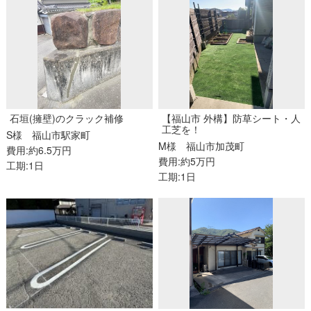
石垣(擁壁)のクラック補修
【福山市 外構】防草シート・人
工芝を！
S様
福山市駅家町
M様
福山市加茂町
費用:約6.5万円
費用:約5万円
工期:1日
工期:1日