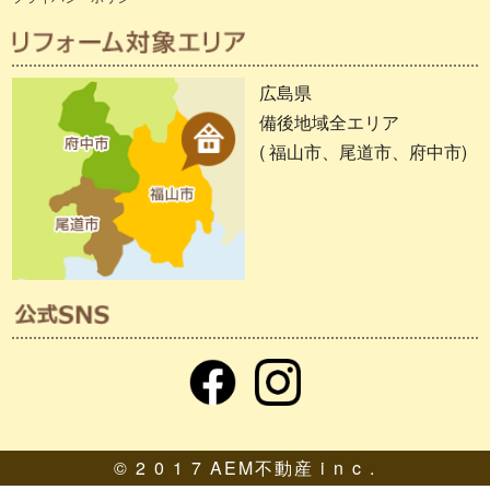
広島県
備後地域全エリア
( 福山市、尾道市、府中市)
© 2 0 1 7 AEM不動産 i n c .