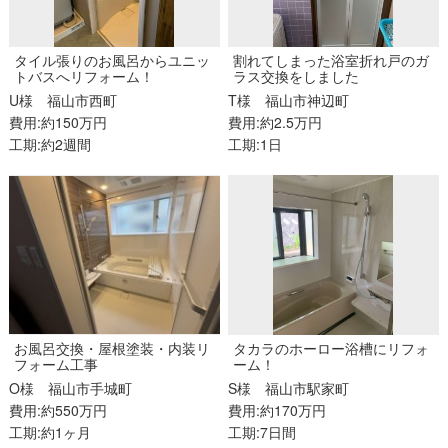
タイル張りのお風呂からユニッ
割れてしまった浴室折れ戸のガ
トバスへリフォーム！
ラス交換をしました
U様
福山市西町
T様
福山市神辺町
費用:約150万円
費用:約2.5万円
工期:約2週間
工期:1日
お風呂交換・屋根塗装・内装リ
タカラのホーロー浴槽にリフォ
フォーム工事
ーム！
O様
福山市手城町
S様
福山市駅家町
費用:約550万円
費用:約170万円
工期:約1ヶ月
工期:7日間