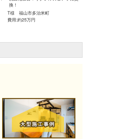
換！
T様
福山市多治米町
費用:約25万円