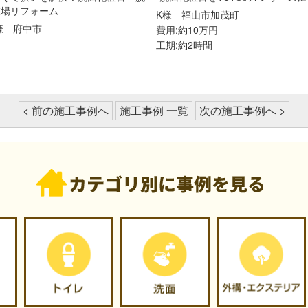
衣場リフォーム
K様
福山市加茂町
A様
府中市
費用:約10万円
工期:約2時間
< 前の施工事例へ
施工事例 一覧
次の施工事例へ >