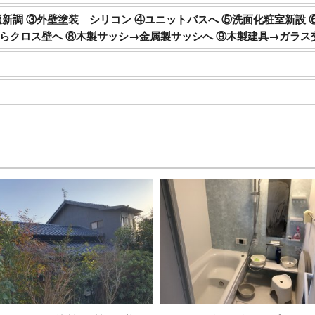
樋新調 ③外壁塗装 シリコン ④ユニットバスへ ⑤洗面化粧室新設
らクロス壁へ ⑧木製サッシ→金属製サッシへ ⑨木製建具→ガラス