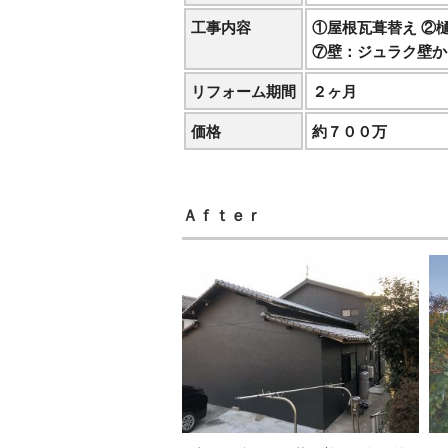
工事内容
①屋根瓦葺替え ②
⑦壁：ジュラク壁か
リフォーム期間
２ヶ月
価格
約７００万
Ａｆｔｅｒ