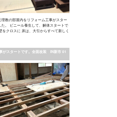
天理教の部屋内をリフォーム工事がスター
した。 ビニール養生して、解体スタートで
綿壁をクロスに 床は、大引からすべて新しく
。
事がスタートです。全面改装 IN新市 01