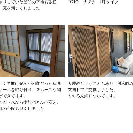
漏りしていた箇所の下地も張替
TOTO サザナ 1坪タイプ
、瓦を新しくしました
たくて開け閉めが困難だった建具
天理教ということもあり、純和風
レールを取り付け、スムーズな開
玄関ドアに交換しました。
ができてます。
もちろん網戸ついてます。
たガラスから樹脂パネルへ変え、
れの心配も無くしました