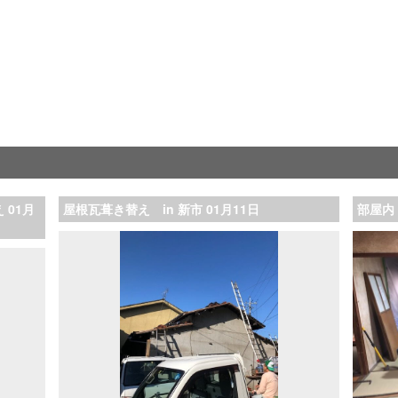
01月
屋根瓦葺き替え in 新市 01月11日
部屋内