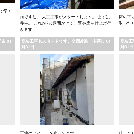
寧で早く
雨ですね。 大工工事がスタートします。 まずは、
床の下
養生。 これから3週間かけて、壁や床を仕上げ行
取った
きます
市 01
塗装工事もスタートです。全面改装 IN新市 01
塗装工
月31日
月01日
下地のフィーラを塗ってます
仕上が