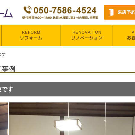
です
工事例
装です