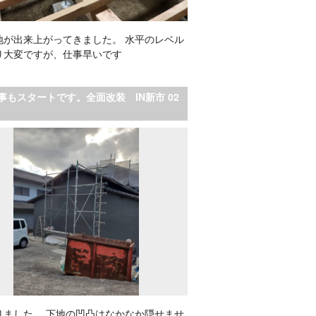
地が出来上がってきました。 水平のレベル
り大変ですが、仕事早いです
事もスタートです。全面改装 IN新市 02
りました。 下地の凹凸はなかなか隠せませ