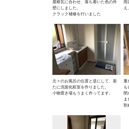
屋根瓦に合わせ、落ち着いた色の外
雨
壁にしました。
え
クラック補修を行いました
元々のお風呂の位置と逆にして、新
重
たに洗面化粧室を作りました。
も
小物置き場もうまく作ってます。
閉
ま
割