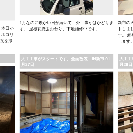
1月なのに暖かい日が続いて、外工事がはかどりま
新市の
、本日か
す。 屋根瓦撤去おわり、下地補修中です。
トしま
 ホコリ
す。 
瓦を撤
します
大工工事がスタートです。全面改装 IN新市 01
大工工
月27日
月28日