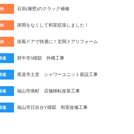
石垣(擁壁)のクラック補修
例
床間をなくして和室拡張しました！
例
採風ドアで快適に！玄関ドアリフォーム
例
府中市S様邸 外構工事
現場
尾道市土堂 シャワーユニット新設工事
現場
福山市南町 店舗移転改装工事
現場
福山市日吉台Y様邸 和室改修工事
現場