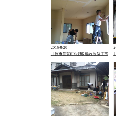
2016/8/20
2
井原市笹賀町S様邸 離れ改修工事