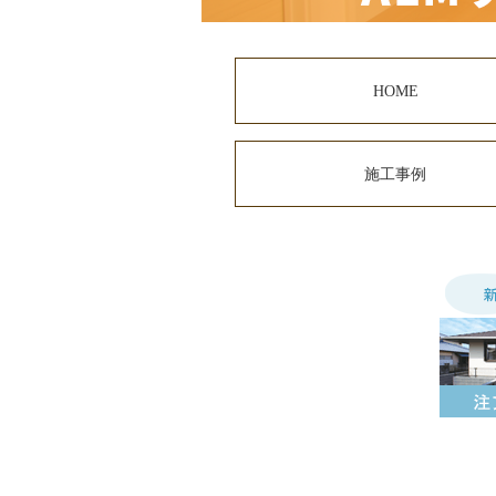
HOME
施工事例