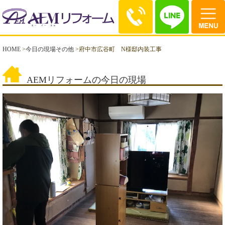
HOME
>
今日の現場その他
>
府中市広谷町 N様邸内装工事
AEMリフォームの今日の現場