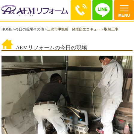
HOME
>
今日の現場その他
>
三次市甲奴町 M様邸エコキュート取替工事
AEMリフォームの今日の現場