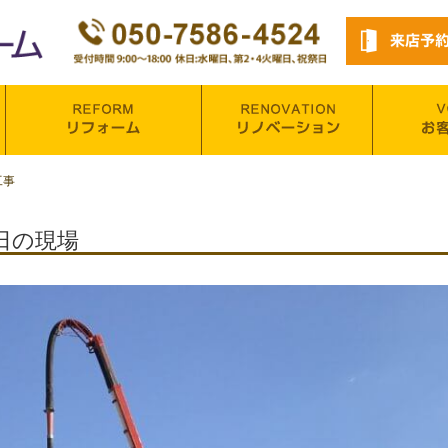
工事
日の現場