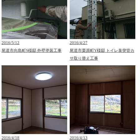
2016/5/12
2016/4/27
尾道市向島町S様邸 外壁塗装工事
尾道市栗原町Y様邸 トイレ臭突管カ
サ取り替え工事
2016/4/18
2016/4/13