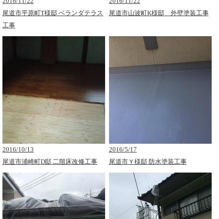
2016/11/22
2016/11/22
尾道市平原町T様邸 ベランダテラス
尾道市山波町K様邸 外壁塗装工事
工事
2016/10/13
2016/5/17
尾道市浦崎町D邸 二階床改修工事
尾道市Ｙ様邸 防水塗装工事