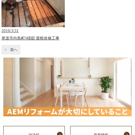
2016/3/31
尾道市向島町S様邸 屋根改修工事
< 前へ
HOME
新着情報