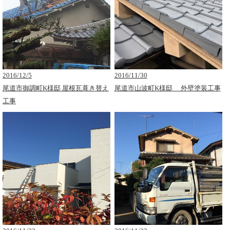
2016/12/5
2016/11/30
尾道市御調町K様邸 屋根瓦葺き替え
尾道市山波町K様邸 外壁塗装工事
工事