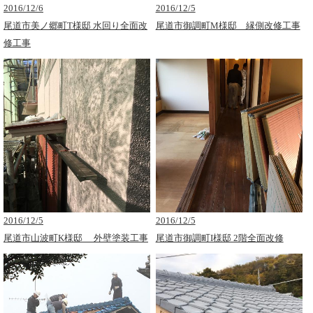
2016/12/6
2016/12/5
尾道市美ノ郷町T様邸 水回り全面改
尾道市御調町M様邸 縁側改修工事
修工事
2016/12/5
2016/12/5
尾道市山波町K様邸 外壁塗装工事
尾道市御調町I様邸 2階全面改修