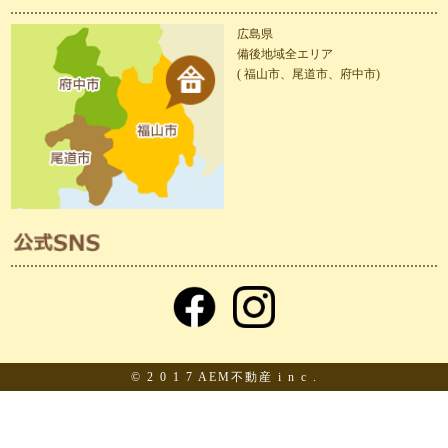
広島県
備後地域全エリア
( 福山市、尾道市、府中市)
© 2 0 1 7 AEM不動産 i n c .