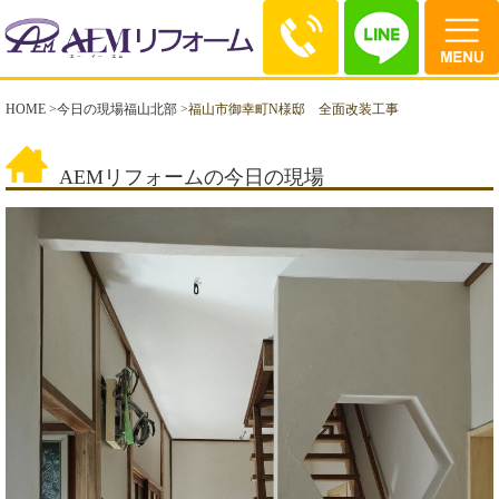
HOME
>
今日の現場福山北部
>
福山市御幸町N様邸 全面改装工事
AEMリフォームの今日の現場