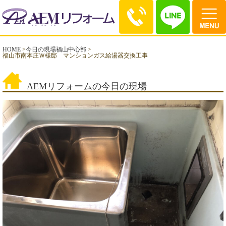
HOME
>
今日の現場福山中心部
>
福山市南本庄Ｗ様邸 マンションガス給湯器交換工事
AEMリフォームの今日の現場